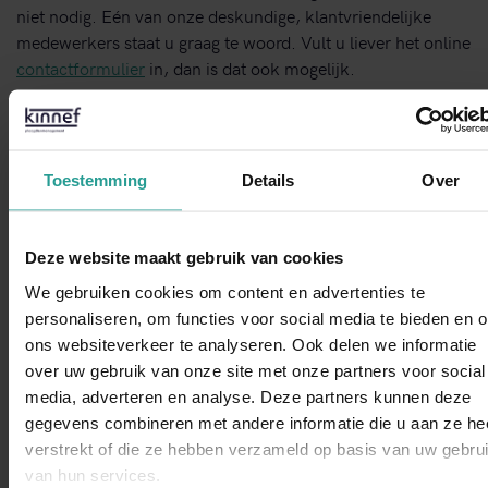
niet nodig. Eén van onze deskundige, klantvriendelijke
medewerkers staat u graag te woord. Vult u liever het online
contactformulier
in, dan is dat ook mogelijk.
STUUR EEN WHATSAPP!
Toestemming
Details
Over
NEEM CONTACT MET ONS OP
Deze website maakt gebruik van cookies
Binnen 1 werkdag antwoord
We gebruiken cookies om content en advertenties te
personaliseren, om functies voor social media te bieden en 
Dit zeggen opdrachtgevers over Kinnef
ons websiteverkeer te analyseren. Ook delen we informatie
over uw gebruik van onze site met onze partners voor social
WhatsAp
media, adverteren en analyse. Deze partners kunnen deze
gegevens combineren met andere informatie die u aan ze he
verstrekt of die ze hebben verzameld op basis van uw gebru
van hun services.