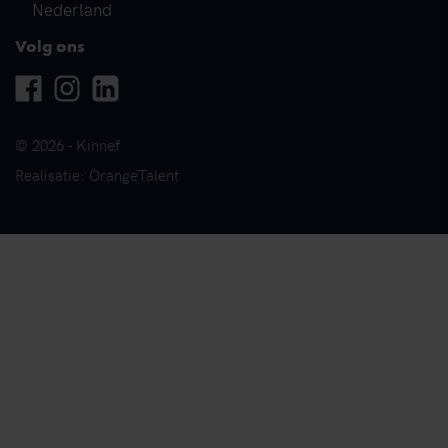
Nederland
Volg ons
Facebook
Instagram
Linkedin
© 2026 - Kinnef
Realisatie: OrangeTalent