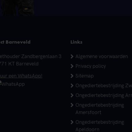
ct Barneveld
Links
dres
ethouder Zandbergenlaan 3
Algemene voorwaarden
771 KT Barneveld
Privacy policy
elefoonnummer
tuur een WhatsApp!
Sitemap
Ongediertebestrijding Zw
Ongediertebestrijding A
Ongediertebestrijding
Amersfoort
Ongediertebestrijding
Apeldoorn