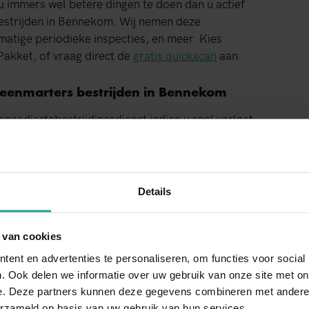
u immers wel betere dingen te doen dan u actief
estrijden in Bennekom. Wij nemen deze
atige periodieke inspecties, en meer. Kies
Pakket, of vraag direct de
gratis quickscan
aan.
teenmarters bestrijden in Bennekom
gediertebestrijdingsdienst indien u snel verlost
ns via het nummer
Stuur een WhatsApp!
Details
n e-mail. We kunnen al binnen 4 uur op de
nmiddellijk een inspectie plaats zal vinden, zodat
 van cookies
 u meer te weten komen over onze aanpak omtrent
ent en advertenties te personaliseren, om functies voor social
jn we 24/7 te bereiken.
. Ook delen we informatie over uw gebruik van onze site met on
e. Deze partners kunnen deze gegevens combineren met andere i
erzameld op basis van uw gebruik van hun services.