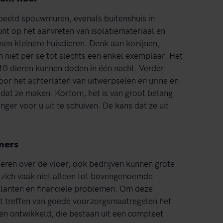
rbeeld spouwmuren, evenals buitenshuis in
unt op het aanvreten van isolatiemateriaal en
en kleinere huisdieren. Denk aan konijnen,
h niet per se tot slechts een enkel exemplaar. Het
 10 dieren kunnen doden in één nacht. Verder
or het achterlaten van uitwerpselen en urine en
dat ze maken. Kortom, het is van groot belang
ger voor u uit te schuiven. De kans dat ze uit
mers
lieren over de vloer, ook bedrijven kunnen grote
t zich vaak niet alleen tot bovengenoemde
 klanten en financiële problemen. Om deze
et treffen van goede voorzorgsmaatregelen het
n ontwikkeld, die bestaan uit een compleet