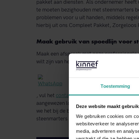
pakket aan diensten. Als ondernemer heeft 
te moeten bezighouden met steenmarters b
problemen voor u uit handen, middels regelm
hierbij uit ons Compleet Pakket, Zorgeloos 
Maak gebruik van spoedlijn voor s
Maak een afspraak met onze professionele on
wilt zijn van het ongedierteprobleem. Bel o
Toestemming
, vul het
contactformulier
in of stuur ons ee
aangewezen locatie verschijnen, waarna er o
Deze website maakt gebruik
we het bij de bron kunnen aanpakken. Wilt
We gebruiken cookies om cont
steenmarters bestrijden in Bennekom, dan zi
websiteverkeer te analyseren
media, adverteren en analys
verstrekt of die ze hebben v