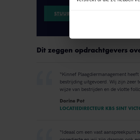
STUUR EEN WHATSAPP!
Dit zeggen opdrachtgevers ov
“Kinnef Plaagdiermanagement heeft 
bestrijding uitgevoerd. Wij zijn zeer
wijze van bestrijden en de vlotte foll
Dorine Pot
LOCATIEDIRECTEUR KBS SINT VIC
“Ideaal om een vast aanspreekpunt t
ongedierte en wij zijn daarom ook erg