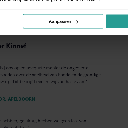
NEEM CONTACT MET ONS OP
Aanpassen
Binnen 1 werkdag antwoord
er Kinnef
bij ons op en adequate manier de ongedierte
 tevreden over de snelheid van handelen de grondige
ow up. Dit bedrijf bevelen wij van harte aan.”
TOR, APELDOORN
e hebben, gelukkig hebben we geen last van
 blij met Jan.”