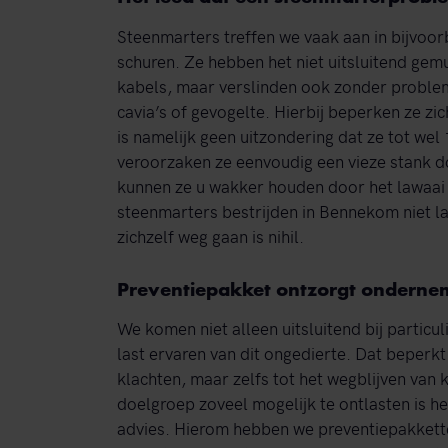
Steenmarters treffen we vaak aan in bijvoo
schuren. Ze hebben het niet uitsluitend gem
kabels, maar verslinden ook zonder problem
cavia’s of gevogelte. Hierbij beperken ze zic
is namelijk geen uitzondering dat ze tot wel
veroorzaken ze eenvoudig een vieze stank do
kunnen ze u wakker houden door het lawaai 
steenmarters bestrijden in Bennekom niet lan
zichzelf weg gaan is nihil.
Preventiepakket ontzorgt onderne
We komen niet alleen uitsluitend bij particu
last ervaren van dit ongedierte. Dat beperk
klachten, maar zelfs tot het wegblijven van
doelgroep zoveel mogelijk te ontlasten is h
advies. Hierom hebben we preventiepakkette