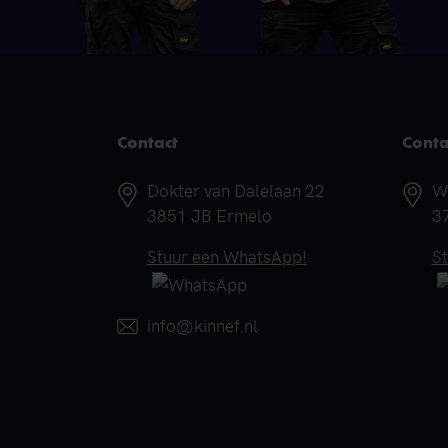
Contact
Conta
Adres
A
Dokter van Dalelaan 22
W
3851 JB Ermelo
3
Telefoonnummer
T
Stuur een WhatsApp!
S
E-mail
info@kinnef.nl