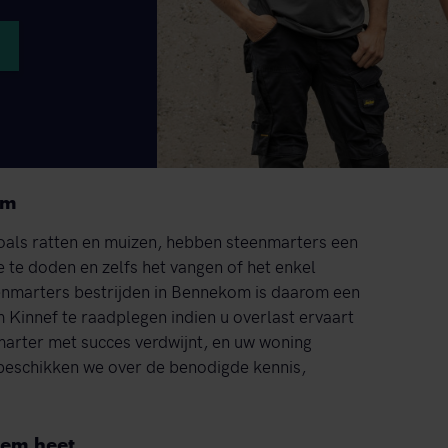
om
 zoals ratten en muizen, hebben steenmarters een
e te doden en zelfs het vangen of het enkel
teenmarters bestrijden in Bennekom is daarom een
m Kinnef te raadplegen indien u overlast ervaart
nmarter met succes verdwijnt, en uw woning
beschikken we over de benodigde kennis,
eem heet