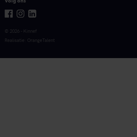
Volg ons
Facebook
Instagram
Linkedin
© 2026 - Kinnef
Realisatie: OrangeTalent