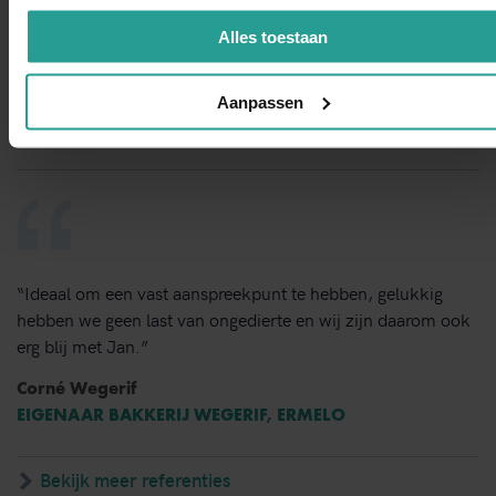
tevreden over de snelheid van handelen de grondige wijze
van bestrijden en de vlotte follow up. Dit bedrijf bevelen wij
Alles toestaan
van harte aan.”
Aanpassen
Dorine Pot
LOCATIEDIRECTEUR KBS SINT VICTOR, APELDOORN
“Ideaal om een vast aanspreekpunt te hebben, gelukkig
hebben we geen last van ongedierte en wij zijn daarom ook
erg blij met Jan.”
Corné Wegerif
EIGENAAR BAKKERIJ WEGERIF, ERMELO
Bekijk meer referenties