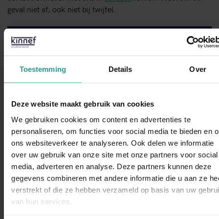
geval niet af, ook niet bij twijfel.
STUUR EEN WHATSAPP!
Toestemming
Details
Over
NEEM CONTACT MET ONS OP
Binnen 1 werkdag antwoord
Deze website maakt gebruik van cookies
We gebruiken cookies om content en advertenties te
Dit zeggen opdrachtgevers over Kinnef
personaliseren, om functies voor social media te bieden en 
ons websiteverkeer te analyseren. Ook delen we informatie
over uw gebruik van onze site met onze partners voor social
WhatsAp
media, adverteren en analyse. Deze partners kunnen deze
gegevens combineren met andere informatie die u aan ze he
verstrekt of die ze hebben verzameld op basis van uw gebru
“Kinnef Plaagdiermanagement heeft bij ons op en adequate
van hun services.
manier de ongedierte bestrijding uitgevoerd. Wij zijn zeer