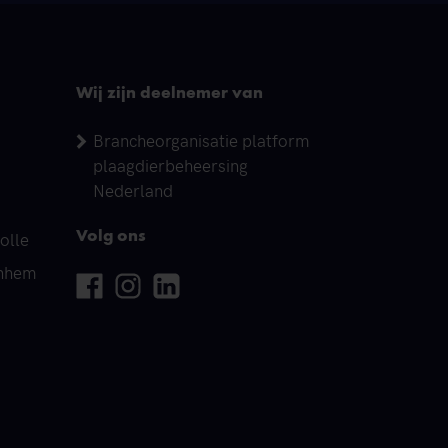
Wij zijn deelnemer van
Brancheorganisatie platform
plaagdierbeheersing
Nederland
olle
Volg ons
rnhem
Facebook
Instagram
Linkedin