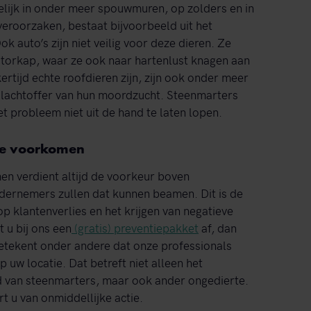
lijk in onder meer spouwmuren, op zolders en in
veroorzaken, bestaat bijvoorbeeld uit het
k auto’s zijn niet veilig voor deze dieren. Ze
otorkap, waar ze ook naar hartenlust knagen aan
rtijd echte roofdieren zijn, zijn ook onder meer
 slachtoffer van hun moordzucht. Steenmarters
et probleem niet uit de hand te laten lopen.
rte voorkomen
n verdient altijd de voorkeur boven
dernemers zullen dat kunnen beamen. Dit is de
 op klantenverlies en het krijgen van negatieve
 u bij ons een
(gratis) preventiepakket
af, dan
etekent onder andere dat onze professionals
p uw locatie. Dat betreft niet alleen het
 van steenmarters, maar ook ander ongedierte.
rt u van onmiddellijke actie.