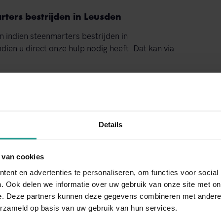
ters bestrijden in Leusden
n indien steenmarters bestrijden in
ien u direct onze hulp nodig heeft. Dat kan via
e. Om u snel van dienst te zijn, zijn we 24 uur
Details
oor hoeft u als u een probleem ervaart niet te
anvragen van een offerte is tevens mogelijk.
 een bericht terug. Ook voor
vrijblijvend advies
 van cookies
ent en advertenties te personaliseren, om functies voor social
. Ook delen we informatie over uw gebruik van onze site met on
e. Deze partners kunnen deze gegevens combineren met andere i
erzameld op basis van uw gebruik van hun services.
NEEM CONTACT MET ONS OP