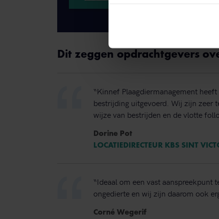
Dit zeggen opdrachtgevers ov
“Kinnef Plaagdiermanagement heeft 
bestrijding uitgevoerd. Wij zijn zeer
wijze van bestrijden en de vlotte foll
Dorine Pot
LOCATIEDIRECTEUR KBS SINT VIC
“Ideaal om een vast aanspreekpunt t
ongedierte en wij zijn daarom ook erg
Corné Wegerif