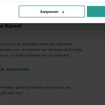
Binnen 1 werkdag antwoord
Aanpassen
er Kinnef
bij ons op en adequate manier de ongedierte
 tevreden over de snelheid van handelen de grondige
ow up. Dit bedrijf bevelen wij van harte aan.”
TOR, APELDOORN
e hebben, gelukkig hebben we geen last van
 blij met Jan.”