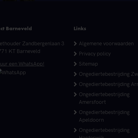
ct Barneveld
Links
dres
ethouder Zandbergenlaan 3
Algemene voorwaarden
771 KT Barneveld
Privacy policy
elefoonnummer
tuur een WhatsApp!
Sitemap
Ongediertebestrijding Zw
Ongediertebestrijding A
Ongediertebestrijding
Amersfoort
Ongediertebestrijding
Apeldoorn
Ongediertebestrijding
Harderwijk