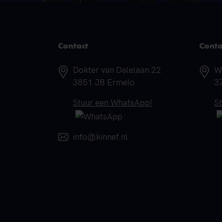
Contact
Conta
Adres
A
Dokter van Dalelaan 22
W
3851 JB Ermelo
3
Telefoonnummer
T
Stuur een WhatsApp!
S
E-mail
info@kinnef.nl