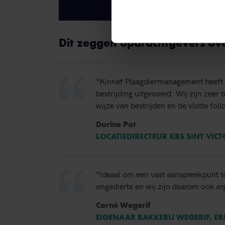
Dit zeggen opdrachtgevers ov
“Kinnef Plaagdiermanagement heeft 
bestrijding uitgevoerd. Wij zijn zeer
wijze van bestrijden en de vlotte foll
Dorine Pot
LOCATIEDIRECTEUR KBS SINT VIC
“Ideaal om een vast aanspreekpunt t
ongedierte en wij zijn daarom ook erg
Corné Wegerif
EIGENAAR BAKKERIJ WEGERIF, E