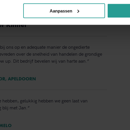
Binnen 1 werkdag antwoord
Aanpassen
er Kinnef
bij ons op en adequate manier de ongedierte
 tevreden over de snelheid van handelen de grondige
ow up. Dit bedrijf bevelen wij van harte aan.”
TOR, APELDOORN
e hebben, gelukkig hebben we geen last van
 blij met Jan.”
RMELO