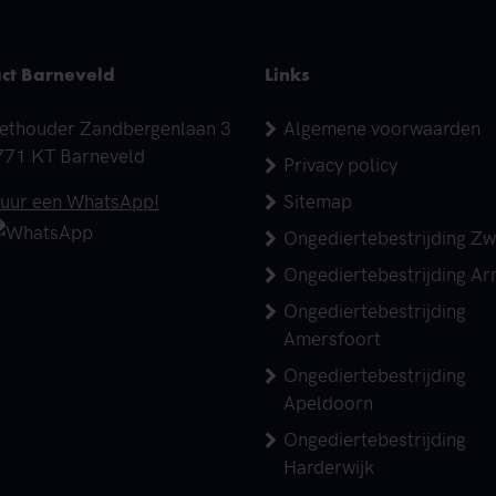
ct Barneveld
Links
dres
ethouder Zandbergenlaan 3
Algemene voorwaarden
771 KT Barneveld
Privacy policy
elefoonnummer
tuur een WhatsApp!
Sitemap
Ongediertebestrijding Zw
Ongediertebestrijding A
Ongediertebestrijding
Amersfoort
Ongediertebestrijding
Apeldoorn
Ongediertebestrijding
Harderwijk