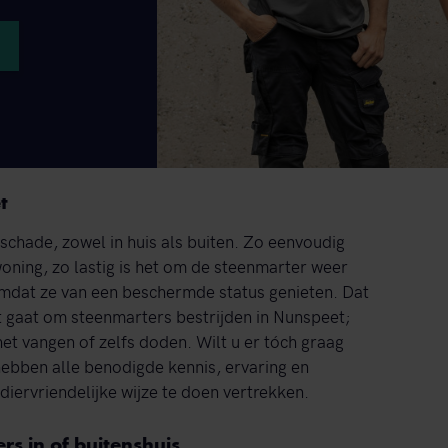
t
schade, zowel in huis als buiten. Zo eenvoudig
woning, zo lastig is het om de steenmarter weer
s omdat ze van een beschermde status genieten. Dat
et gaat om steenmarters bestrijden in Nunspeet;
het vangen of zelfs doden. Wilt u er tóch graag
 hebben alle benodigde kennis, ervaring en
iervriendelijke wijze te doen vertrekken.
rs in of buitenshuis