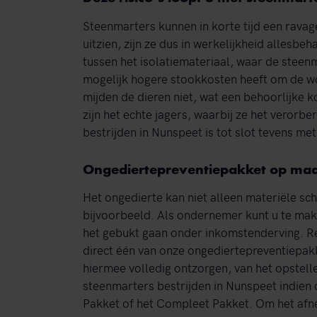
Steenmarters kunnen in korte tijd een ravage
uitzien, zijn ze dus in werkelijkheid allesbe
tussen het isolatiemateriaal, waar de steenm
mogelijk hogere stookkosten heeft om de w
mijden de dieren niet, wat een behoorlijke
zijn het echte jagers, waarbij ze het verorb
bestrijden in Nunspeet is tot slot tevens me
Ongediertepreventiepakket op maat:
Het ongedierte kan niet alleen materiële sc
bijvoorbeeld. Als ondernemer kunt u te mak
het gebukt gaan onder inkomstenderving. Re
direct één van onze ongediertepreventiepakk
hiermee volledig ontzorgen, van het opstell
steenmarters bestrijden in Nunspeet indien 
Pakket of het Compleet Pakket. Om het afn