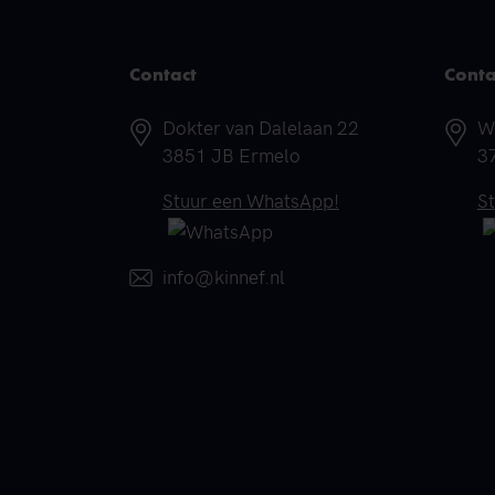
Contact
Conta
Adres
A
Dokter van Dalelaan 22
W
3851 JB Ermelo
3
Telefoonnummer
T
Stuur een WhatsApp!
S
E-mail
info@kinnef.nl