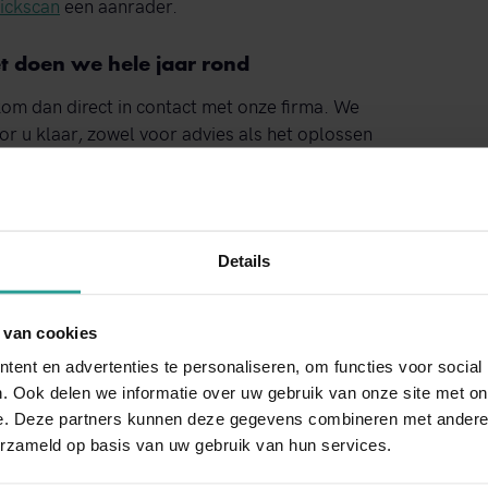
uickscan
een aanrader.
t doen we hele jaar rond
om dan direct in contact met onze firma. We
or u klaar, zowel voor advies als het oplossen
ns op door te bellen naar
Stuur een WhatsApp!
Details
 we u in elk geval zo gemakkelijk mogelijk,
eer klantvriendelijke service. Ontdek het zelf, en
 van cookies
ent en advertenties te personaliseren, om functies voor social
. Ook delen we informatie over uw gebruik van onze site met on
e. Deze partners kunnen deze gegevens combineren met andere i
erzameld op basis van uw gebruik van hun services.
NEEM CONTACT MET ONS OP