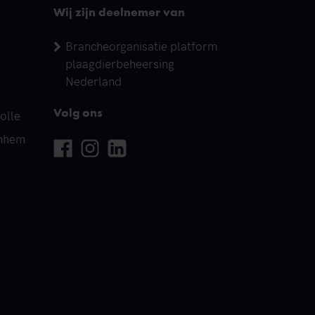
Wij zijn deelnemer van
Brancheorganisatie platform
plaagdierbeheersing
Nederland
olle
Volg ons
rnhem
Facebook
Instagram
Linkedin