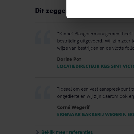
Dit zeggen opdrachtgevers ov
“Kinnef Plaagdiermanagement heeft 
bestrijding uitgevoerd. Wij zijn zeer
wijze van bestrijden en de vlotte foll
Dorine Pot
LOCATIEDIRECTEUR KBS SINT VIC
“Ideaal om een vast aanspreekpunt t
ongedierte en wij zijn daarom ook erg
Corné Wegerif
EIGENAAR BAKKERIJ WEGERIF, E
Bekijk meer referenties