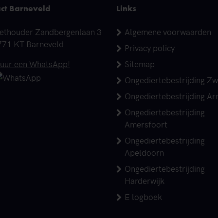
ct Barneveld
Links
dres
ethouder Zandbergenlaan 3
Algemene voorwaarden
771 KT Barneveld
Privacy policy
elefoonnummer
tuur een WhatsApp!
Sitemap
Ongediertebestrijding Zw
Ongediertebestrijding A
Ongediertebestrijding
Amersfoort
Ongediertebestrijding
Apeldoorn
Ongediertebestrijding
Harderwijk
E logboek