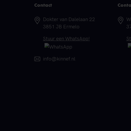
Contact
Conta
Adres
A
Dokter van Dalelaan 22
W
3851 JB Ermelo
3
Telefoonnummer
T
Stuur een WhatsApp!
S
E-mail
info@kinnef.nl