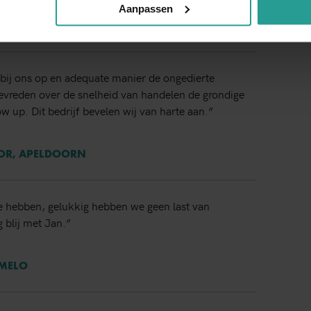
Aanpassen
er Kinnef
bij ons op en adequate manier de ongedierte
 tevreden over de snelheid van handelen de grondige
ow up. Dit bedrijf bevelen wij van harte aan.”
TOR, APELDOORN
e hebben, gelukkig hebben we geen last van
 blij met Jan.”
RMELO