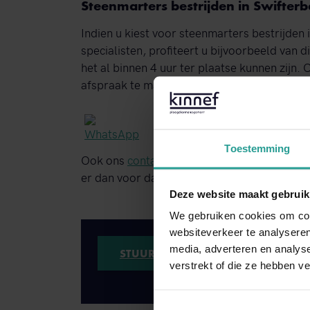
Steenmarters bestrijden in Swifter
Indien u kiest voor steenmarters bestrijden 
specialisten, profiteert u bijvoorbeeld van 
het al binnen 4 uur ter plaatse kunnen zijn.
afspraak te maken, maakt u gebruik van o
Toestemming
Ook ons
contactformulier
staat altijd tot u
er dan voor dat we binnen één werkdag con
Deze website maakt gebruik
We gebruiken cookies om cont
websiteverkeer te analyseren
media, adverteren en analys
STUUR EEN WHATSAPP!
verstrekt of die ze hebben v