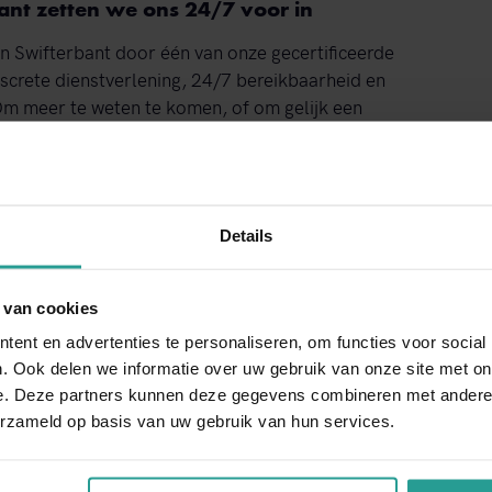
bant zetten we ons 24/7 voor in
in Swifterbant door één van onze gecertificeerde
discrete dienstverlening, 24/7 bereikbaarheid en
 Om meer te weten te komen, of om gelijk een
ns telefoonnummer
Stuur een WhatsApp!
Details
w beschikking, evenals ons e-mailadres. We zorgen
tact met u opnemen.
 van cookies
ent en advertenties te personaliseren, om functies voor social
. Ook delen we informatie over uw gebruik van onze site met on
e. Deze partners kunnen deze gegevens combineren met andere i
NEEM CONTACT MET ONS OP
erzameld op basis van uw gebruik van hun services.
Binnen 1 werkdag antwoord