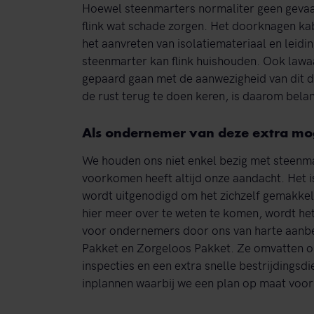
Hoewel steenmarters normaliter geen gevaa
flink wat schade zorgen. Het doorknagen kab
het aanvreten van isolatiemateriaal en leid
steenmarter kan flink huishouden. Ook lawaa
gepaard gaan met de aanwezigheid van dit d
de rust terug te doen keren, is daarom belan
Als ondernemer van deze extra mog
We houden ons niet enkel bezig met steenma
voorkomen heeft altijd onze aandacht. Het is
wordt uitgenodigd om het zichzelf gemakkel
hier meer over te weten te komen, wordt he
voor ondernemers door ons van harte aanbev
Pakket en Zorgeloos Pakket. Ze omvatten o
inspecties en een extra snelle bestrijdingsdi
inplannen waarbij we een plan op maat voo