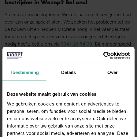
bestrijden in Wezep? Bel ons!
Steenmarters bestrijden in Wezep laat u met een gerust hart
over aan onze specialisten. We zoeken het probleem tot op
de bodem uit en hebben discretie hoog in het vaandel staan.
Indien u met spoed een zeer ervaren ongediertebestrijder
nodig heeft, belt u ons via
0341 26 54 30.
Bij minder spoed
kunt u ook gebruikmaken van het online
contactformulier
op onze site, of het genoemde e-mailadres. U profiteert
standaard van onze jarenlange ervaring.
Toestemming
Details
Over
BEL ONS DIRECT
Deze website maakt gebruik van cookies
We gebruiken cookies om content en advertenties te
NEEM CONTACT MET ONS OP
personaliseren, om functies voor social media te bieden
en om ons websiteverkeer te analyseren. Ook delen we
Binnen 1 werkdag antwoord
informatie over uw gebruik van onze site met onze
partners voor social media, adverteren en analyse. Deze