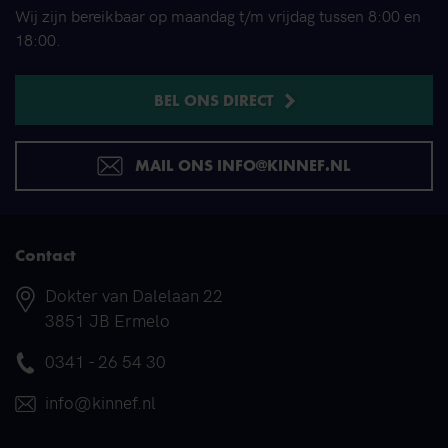
Wij zijn bereikbaar op maandag t/m vrijdag tussen 8:00 en
18:00.
BEL ONS DIRECT
MAIL ONS INFO@KINNEF.NL
Contact
Adres
Dokter van Dalelaan 22
3851 JB Ermelo
Telefoonnummer
0341 - 26 54 30
E-mail
info@kinnef.nl