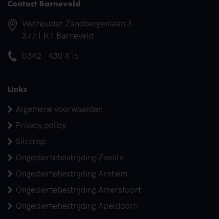
Contact Barneveld
Adres
Wethouder Zandbergenlaan 3
3771 KT Barneveld
Telefoonnummer
0342 - 430 415
Links
Algemene voorwaarden
Privacy policy
Sitemap
Ongediertebestrijding Zwolle
Ongediertebestrijding Arnhem
Ongediertebestrijding Amersfoort
Ongediertebestrijding Apeldoorn