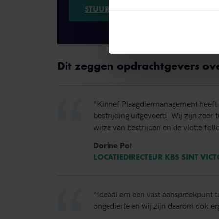
STUUR EEN WHATSAPP!
Dit zeggen opdrachtgevers ov
“Kinnef Plaagdiermanagement heeft 
bestrijding uitgevoerd. Wij zijn zeer
wijze van bestrijden en de vlotte foll
Dorine Pot
LOCATIEDIRECTEUR KBS SINT VIC
“Ideaal om een vast aanspreekpunt t
ongedierte en wij zijn daarom ook erg