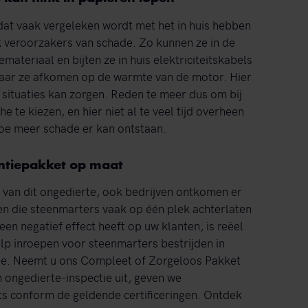
dat vaak vergeleken wordt met het in huis hebben
ak veroorzakers van schade. Zo kunnen ze in de
ateriaal en bijten ze in huis elektriciteitskabels
 waar ze afkomen op de warmte van de motor. Hier
 situaties kan zorgen. Reden te meer dus om bij
e te kiezen, en hier niet al te veel tijd overheen
oe meer schade er kan ontstaan.
ntiepakket op maat
n van dit ongedierte, ook bedrijven ontkomen er
en die steenmarters vaak op één plek achterlaten
en negatief effect heeft op uw klanten, is reëel
lp inroepen voor steenmarters bestrijden in
tie. Neemt u ons Compleet of Zorgeloos Pakket
n ongedierte-inspectie uit, geven we
ts conform de geldende certificeringen. Ontdek