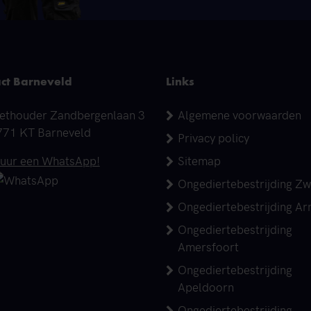
ct Barneveld
Links
dres
ethouder Zandbergenlaan 3
Algemene voorwaarden
771 KT Barneveld
Privacy policy
elefoonnummer
tuur een WhatsApp!
Sitemap
Ongediertebestrijding Zw
Ongediertebestrijding A
Ongediertebestrijding
Amersfoort
Ongediertebestrijding
Apeldoorn
Ongediertebestrijding