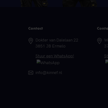
Contact
Conta
Adres
A
Dokter van Dalelaan 22
W
3851 JB Ermelo
3
Telefoonnummer
T
Stuur een WhatsApp!
S
E-mail
info@kinnef.nl