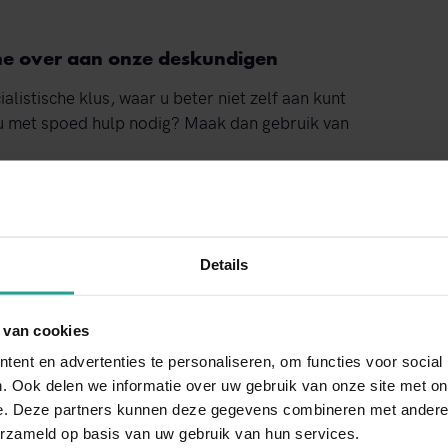
jhe over aan onze deskundigen
alistische klus, waar u beter niet zelf aan kunt
t u met spoed hulp nodig? Maak dan gebruik van
ek tot uw dienst, ook op feestdagen. Dat maakt
Details
ding, en vervolgens al binnen 4 uur ter plekke
dig de aanwezigheid van de steenmarter te
rs bestrijden in Wijhe, dan is het sturen van een
 van cookies
ctformulier
ook een optie.
ent en advertenties te personaliseren, om functies voor social
. Ook delen we informatie over uw gebruik van onze site met on
e. Deze partners kunnen deze gegevens combineren met andere i
erzameld op basis van uw gebruik van hun services.