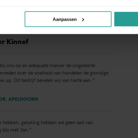
NEEM CONTACT MET ONS OP
Binnen 1 werkdag antwoord
Aanpassen
er Kinnef
bij ons op en adequate manier de ongedierte
 tevreden over de snelheid van handelen de grondige
ow up. Dit bedrijf bevelen wij van harte aan.”
TOR, APELDOORN
e hebben, gelukkig hebben we geen last van
 blij met Jan.”