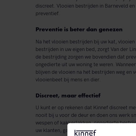
discreet. Vlooien bestrijden in Barneveld en
preventief.
Preventie is beter dan genezen
Na het vlooien bestrijden bij uw kat, vlooien
bestrijden in uw eigen bed, zorgt Van der Li
de bestrijding zorgen we bovendien dat pre
ongedierte uit uw woning te weren. Wanneer
blijven de vlooien na het bestrijden weg e
vlooienbeet bij mens en dier.
Discreet, maar effectief
U kunt er op rekenen dat Kinnef discreet m
nooit bij u voor de deur en doen ons werk sne
wespen of kakkerlakken, ongedierte bestrij
uw klanten, gasten, relaties, buren en toeva