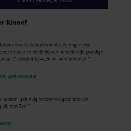
Binnen 1 werkdag antwoord
er Kinnef
bij ons op en adequate manier de ongedierte
 tevreden over de snelheid van handelen de grondige
ow up. Dit bedrijf bevelen wij van harte aan.”
TOR, APELDOORN
e hebben, gelukkig hebben we geen last van
 blij met Jan.”
RMELO