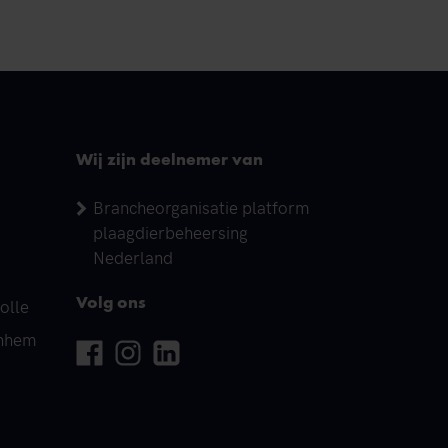
Wij zijn deelnemer van
Brancheorganisatie platform
plaagdierbeheersing
Nederland
olle
Volg ons
rnhem
Facebook
Instagram
Linkedin