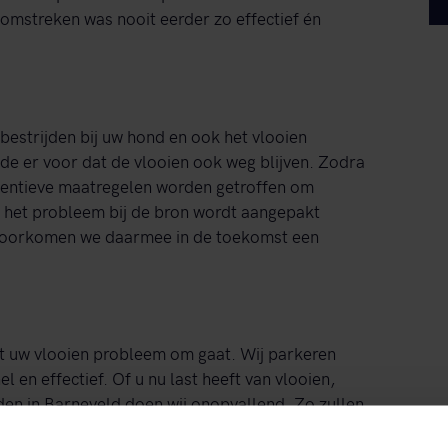
 omstreken was nooit eerder zo effectief én
 bestrijden bij uw hond en ook het vlooien
nde er voor dat de vlooien ook weg blijven. Zodra
ventieve maatregelen worden getroffen om
 het probleem bij de bron wordt aangepakt
n voorkomen we daarmee in de toekomst een
et uw vlooien probleem om gaat. Wij parkeren
l en effectief. Of u nu last heeft van vlooien,
den in Barneveld doen wij onopvallend. Zo zullen
llige voorbijgangers nooit weten wat er aan de