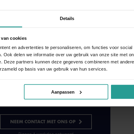
 na de bestrijding zorgeloos genieten van een
belen, vloerbedekking, gordijnen en zelfs uw
e zijn.
Details
f met vlooien
 van cookies
 in uw woning met grondige ongediertebestrijding
ent en advertenties te personaliseren, om functies voor social
en per week bereikbaar. Heeft u een urgente
. Ook delen we informatie over uw gebruik van onze site met on
 bínnen 4 uur ter plaatse zijn. Geeft u aan
e. Deze partners kunnen deze gegevens combineren met andere i
ijn flexibel en service gericht, maar zorgen
erzameld op basis van uw gebruik van hun services.
 u graag weten wat in uw situatie vlooien
aak! Wij garanderen discretie en effectiviteit.
 kunnen weer rustig slapen 's nachts.
Aanpassen
NEEM CONTACT MET ONS OP