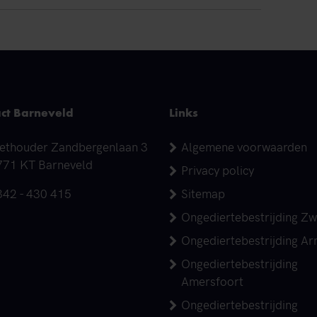
ct Barneveld
Links
dres
ethouder Zandbergenlaan 3
Algemene voorwaarden
771 KT Barneveld
Privacy policy
elefoonnummer
342 - 430 415
Sitemap
Ongediertebestrijding Zw
Ongediertebestrijding A
Ongediertebestrijding
Amersfoort
Ongediertebestrijding