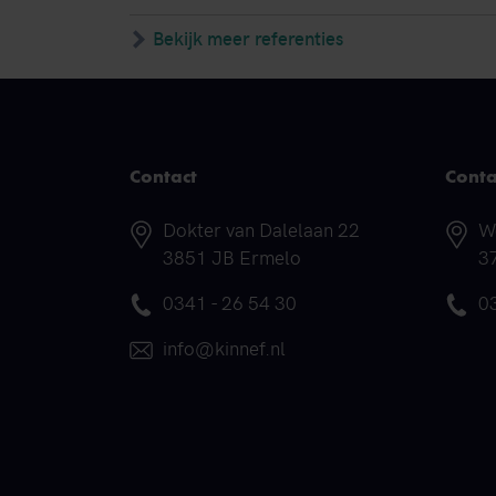
Bekijk meer referenties
Contact
Conta
Adres
A
Dokter van Dalelaan 22
W
3851 JB Ermelo
3
Telefoonnummer
T
0341 - 26 54 30
0
E-mail
info@kinnef.nl