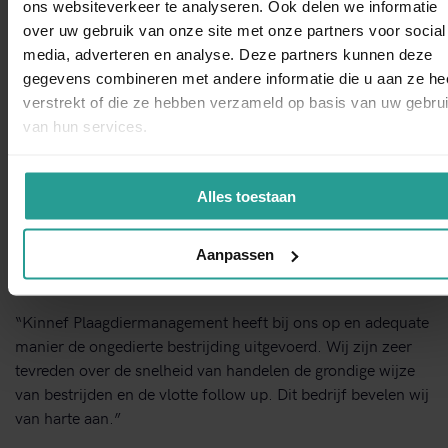
ons websiteverkeer te analyseren. Ook delen we informatie
STUUR EEN WHATSAPP!
over uw gebruik van onze site met onze partners voor social
WhatsAp
media, adverteren en analyse. Deze partners kunnen deze
gegevens combineren met andere informatie die u aan ze he
NEEM CONTACT MET ONS OP
verstrekt of die ze hebben verzameld op basis van uw gebru
Binnen 1 werkdag antwoord
van hun services.
Dit zeggen opdrachtgevers over Kinnef
Alles toestaan
Aanpassen
“Kinnef Plaagdiermanagement heeft bij ons op en adequate
manier de ongedierte bestrijding uitgevoerd. Wij zijn zeer
tevreden over de snelheid van handelen de grondige wijze
van bestrijden en de vlotte follow up. Dit bedrijf bevelen wij
van harte aan.”