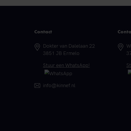
Contact
Conta
Adres
A
Dokter van Dalelaan 22
W
3851 JB Ermelo
3
Telefoonnummer
T
Stuur een WhatsApp!
S
E-mail
info@kinnef.nl