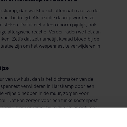
arskamp, dan werkt u zich allemaal maar verder
l snel bedreigd. Als reactie daarop worden ze
n steken. Dat is niet alleen enorm pijnlijk, ook
tige allergische reactie. Verder raden we het aan
iken. Zelfs dat zet namelijk kwaad bloed bij de
 plaatse zijn om het wespennest te verwijderen in
ijze
r van uw huis, dan is het dichtmaken van de
wespennest verwijderen in Harskamp door een
le vrijheid hebben in de muur, zorgen voor
aal. Dat kan zorgen voor een flinke kostenpost
angrijk om er direct bij te zijn als er ook maar
van een wespennest. Wij zorgen allereerst voor
ken de wespen met gif dood en gaan over tot het