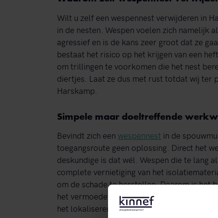
Wilt u zelf een wespennest verwijderen in H
in de nesten. Wespen voelen zich namelijk a
agressief en is de kans zeer groot dat ze gaa
bestaat het risico op het krijgen van een hef
om trillingen te voorkomen die het nest bere
diertjes. Laat ze dus met rust totdat wij ter
Harskamp.
Simpele maar doeltreffende werkw
Bevindt zich een
wespennest
in de spouwmuu
toegangsroute geen oplossing. Direct het 
deskundige is dat wél. Wespen die te lang al
complete vernietiging van het isolatiemateri
om de schade te herstellen. Daarom is het bel
het vermoeden bestaat van de aanwezigheid 
het lokaliseren van het nest. Vervolgens ma