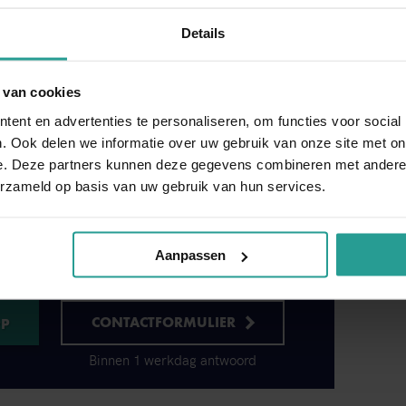
Details
or u klaar
ennest verwijderen in Harskamp? Wij zijn dag en
 van cookies
n advies via nummer 0341 26 54 30. We zorgen
ent en advertenties te personaliseren, om functies voor social
, we snel ter plaatse zijn om het probleem op te
. Ook delen we informatie over uw gebruik van onze site met on
n wespennest bestrijden kunt u ook
e. Deze partners kunnen deze gegevens combineren met andere i
erzameld op basis van uw gebruik van hun services.
Aanpassen
CONTACTFORMULIER
Binnen 1 werkdag antwoord