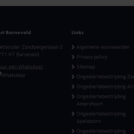
ct Barneveld
Links
dres
ethouder Zandbergenlaan 3
Algemene voorwaarden
771 KT Barneveld
Privacy policy
elefoonnummer
tuur een WhatsApp!
Sitemap
Ongediertebestrijding Zw
Ongediertebestrijding A
Ongediertebestrijding
Amersfoort
Ongediertebestrijding
Apeldoorn
Ongediertebestrijding