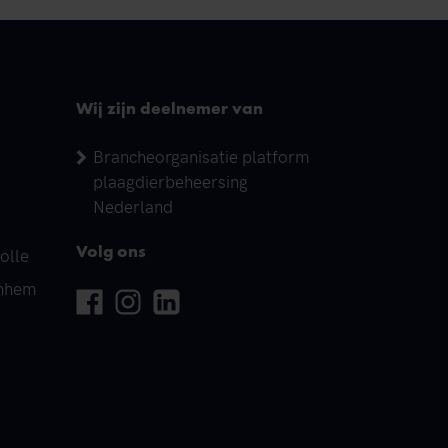
Wij zijn deelnemer van
Brancheorganisatie platform
plaagdierbeheersing
Nederland
olle
Volg ons
rnhem
Facebook
Instagram
Linkedin