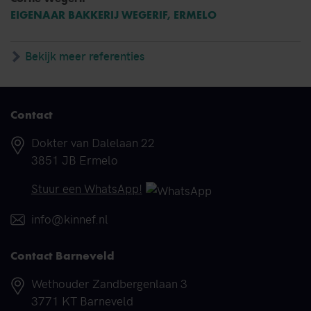
EIGENAAR BAKKERIJ WEGERIF, ERMELO
Bekijk meer referenties
Contact
Adres
Dokter van Dalelaan 22
3851 JB Ermelo
Telefoonnummer
Stuur een WhatsApp!
E-mail
info@kinnef.nl
Contact Barneveld
Adres
Wethouder Zandbergenlaan 3
3771 KT Barneveld