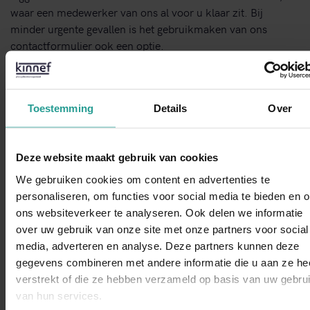
waar een medewerker van ons al voor u klaar zit. Bij
minder urgente gevallen is het gebruikmaken van ons
contactformulier ook een optie.
Neem contact met ons op!
Toestemming
Details
Over
STUUR EEN WHATSAPP!
Deze website maakt gebruik van cookies
CONTACTFORMULIER
We gebruiken cookies om content en advertenties te
personaliseren, om functies voor social media te bieden en 
Binnen 1 werkdag antwoord
ons websiteverkeer te analyseren. Ook delen we informatie
over uw gebruik van onze site met onze partners voor social
WhatsAp
media, adverteren en analyse. Deze partners kunnen deze
Opdrachtgevers over Kinnef:
gegevens combineren met andere informatie die u aan ze he
verstrekt of die ze hebben verzameld op basis van uw gebru
van hun services.