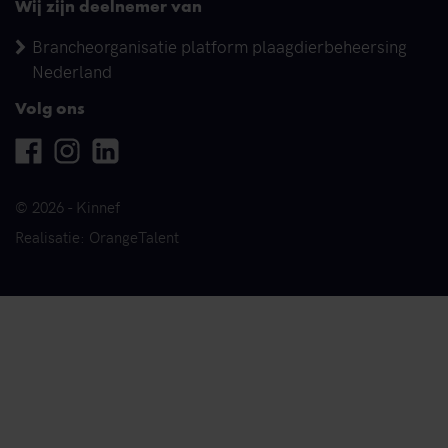
Wij zijn deelnemer van
Brancheorganisatie platform plaagdierbeheersing
Nederland
Volg ons
Facebook
Instagram
Linkedin
© 2026 - Kinnef
Realisatie: OrangeTalent