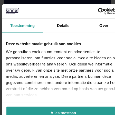
Neem contact met ons op!
STUUR EEN WHATSAPP!
Toestemming
Details
Over
CONTACTFORMULIER
Deze website maakt gebruik van cookies
Binnen 1 werkdag antwoord
We gebruiken cookies om content en advertenties te
personaliseren, om functies voor social media te bieden en 
ons websiteverkeer te analyseren. Ook delen we informatie
Opdrachtgevers over Kinnef:
over uw gebruik van onze site met onze partners voor social
WhatsAp
media, adverteren en analyse. Deze partners kunnen deze
gegevens combineren met andere informatie die u aan ze he
verstrekt of die ze hebben verzameld op basis van uw gebru
van hun services.
“Kinnef Plaagdiermanagement heeft bij ons op en adequate
manier de ongedierte bestrijding uitgevoerd. Wij zijn zeer
Alles toestaan
tevreden over de snelheid van handelen de grondige wijze