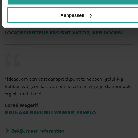
van bestrijden en de vlotte follow up. Dit bedrijf bevelen wij
van harte aan.”
Aanpassen
Dorine Pot
LOCATIEDIRECTEUR KBS SINT VICTOR, APELDOORN
“Ideaal om een vast aanspreekpunt te hebben, gelukkig
hebben we geen last van ongedierte en wij zijn daarom ook
erg blij met Jan.”
Corné Wegerif
EIGENAAR BAKKERIJ WEGERIF, ERMELO
Bekijk meer referenties