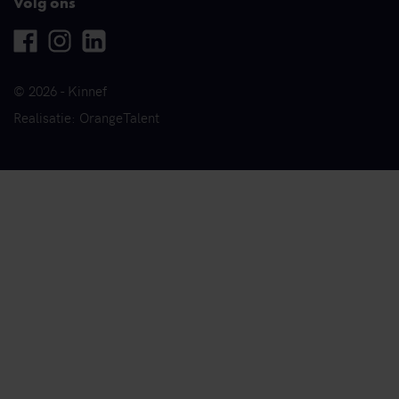
Volg ons
Facebook
Instagram
Linkedin
© 2026 - Kinnef
Realisatie: OrangeTalent