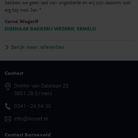
hebben we geen last van ongedierte en wij zijn daarom ook
erg blij met Jan.”
Corné Wegerif
EIGENAAR BAKKERIJ WEGERIF, ERMELO
Bekijk meer referenties
Contact
Adres
Dokter van Dalelaan 22
3851 JB Ermelo
Telefoonnummer
0341 - 26 54 30
E-mail
info@kinnef.nl
Contact Barneveld