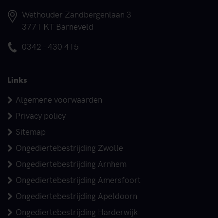
Adres
Wethouder Zandbergenlaan 3
3771 KT Barneveld
Telefoonnummer
0342 - 430 415
Links
Algemene voorwaarden
Privacy policy
Sitemap
Ongediertebestrijding Zwolle
Ongediertebestrijding Arnhem
Ongediertebestrijding Amersfoort
Ongediertebestrijding Apeldoorn
Ongediertebestrijding Harderwijk