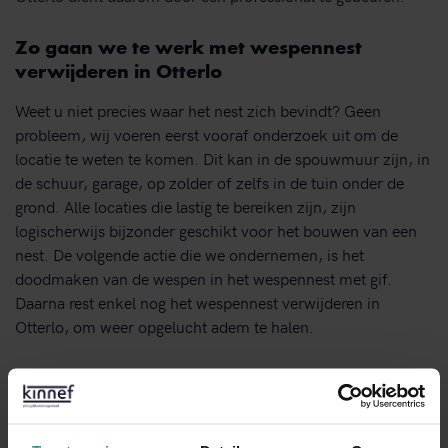
Zo gaan we te werk met wespennest
verwijderen in Otterlo
Weet u niet precies waar het nest zich bevindt? Geen
probleem, wij voeren eerst vooraf onderzoek uit om de
locatie te weten te komen. Dit kan in de spouwmuur zijn, in
de schuur, garage, op zolder of zelfs in de tuin onder de
grond. Alle locaties die lastig te bereiken zijn, zijn
logischerwijs bijzonder geschikt voor het bouwen van een
nest. De volgende actie die we ondernemen, is het
doodmaken van de wespen in het wespennest met gif.
Daarna rest enkel nog het wespennest verwijderen in
Otterlo, om weer opgelucht adem te halen.
Maak gelijk een afspraak
Ook een wespennest verwijderen in Otterlo? We raden u
aan niet langer te wachten bij verdachte omstandigheden.