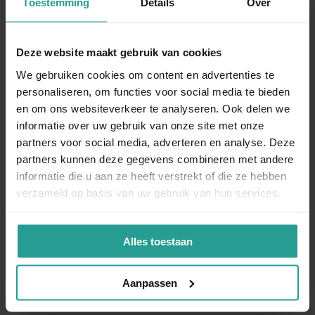
Toestemming
Details
Over
Maak gebruik van ons telefoonnummer 0341 26 54 30 als u
direct een medewerker van ons spreken wilt. Samen met u
maken we een afspraak om langs te komen. Het
Deze website maakt gebruik van cookies
wespennest verwijderen in Otterlo kan in het geval van
We gebruiken cookies om content en advertenties te
spoed vaak al binnen een paar uur na het hebben
personaliseren, om functies voor social media te bieden
opgenomen van
contact
.
en om ons websiteverkeer te analyseren. Ook delen we
informatie over uw gebruik van onze site met onze
Neem contact met ons op!
partners voor social media, adverteren en analyse. Deze
partners kunnen deze gegevens combineren met andere
informatie die u aan ze heeft verstrekt of die ze hebben
BEL ONS DIRECT
verzameld op basis van uw gebruik van hun services.
CONTACTFORMULIER
Alles toestaan
Binnen 1 werkdag antwoord
Aanpassen
Opdrachtgevers over Kinnef: