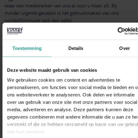
waar een medewerker van ons al voor u klaar zit. Bij
minder urgente gevallen is het gebruikmaken van ons
contactformulier ook een optie.
Neem contact met ons op!
Toestemming
Details
Over
STUUR EEN WHATSAPP!
Deze website maakt gebruik van cookies
CONTACTFORMULIER
We gebruiken cookies om content en advertenties te
personaliseren, om functies voor social media te bieden en 
Binnen 1 werkdag antwoord
ons websiteverkeer te analyseren. Ook delen we informatie
over uw gebruik van onze site met onze partners voor social
WhatsAp
media, adverteren en analyse. Deze partners kunnen deze
Opdrachtgevers over Kinnef:
gegevens combineren met andere informatie die u aan ze he
verstrekt of die ze hebben verzameld op basis van uw gebru
van hun services.