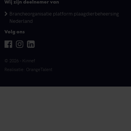
Wij zijn deelnemer van
Brancheorganisatie platform plaagdierbeheersing
Nederland
Volg ons
Facebook
Instagram
Linkedin
© 2026 - Kinnef
Realisatie: OrangeTalent