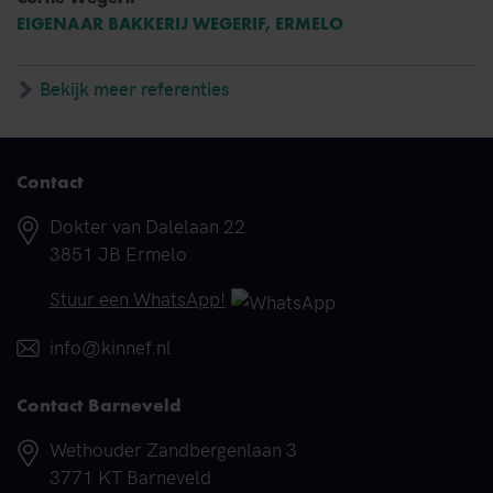
EIGENAAR BAKKERIJ WEGERIF, ERMELO
Bekijk meer referenties
Contact
Adres
Dokter van Dalelaan 22
3851 JB Ermelo
Telefoonnummer
Stuur een WhatsApp!
E-mail
info@kinnef.nl
Contact Barneveld
Adres
Wethouder Zandbergenlaan 3
3771 KT Barneveld