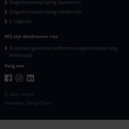
Ongediertebestrijding Apeldoorn
Ongediertebestrijding Harderwijk
E logboek
Wij zijn deelnemer van
Brancheorganisatie platform plaagdierbeheersing
Nederland
Volg ons
Facebook
Instagram
Linkedin
© 2026 - Kinnef
Realisatie: OrangeTalent