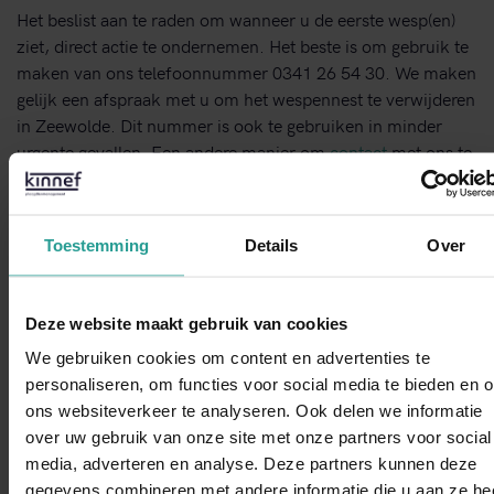
Het beslist aan te raden om wanneer u de eerste wesp(en)
ziet, direct actie te ondernemen. Het beste is om gebruik te
maken van ons telefoonnummer 0341 26 54 30. We maken
gelijk een afspraak met u om het wespennest te verwijderen
in Zeewolde. Dit nummer is ook te gebruiken in minder
urgente gevallen. Een andere manier om
contact
met ons te
leggen, is via het online contactformulier. Binnen één
werkdag heeft u van ons een reactie.
Toestemming
Details
Over
Neem contact met ons op!
Deze website maakt gebruik van cookies
STUUR EEN WHATSAPP!
We gebruiken cookies om content en advertenties te
personaliseren, om functies voor social media te bieden en 
ons websiteverkeer te analyseren. Ook delen we informatie
CONTACTFORMULIER
over uw gebruik van onze site met onze partners voor social
WhatsAp
Binnen 1 werkdag antwoord
media, adverteren en analyse. Deze partners kunnen deze
gegevens combineren met andere informatie die u aan ze he