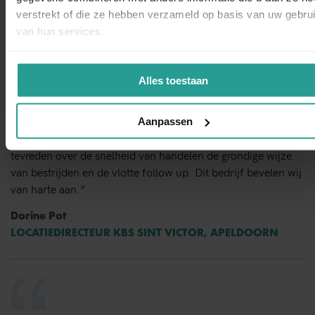
verstrekt of die ze hebben verzameld op basis van uw gebru
Opdrachtgevers over Kinnef:
van hun services.
Alles toestaan
“Kinnef Plaagdiermanagement heeft bij ons op en adequate
Aanpassen
manier de ongedierte bestrijding uitgevoerd. Wij zijn zeer
tevreden over de snelheid van handelen de grondige wijze
van bestrijden en de vlotte follow up. Dit bedrijf bevelen wij
van harte aan.”
Dorine Pot
LOCATIEDIRECTEUR KBS SINT VICTOR, APELDOORN