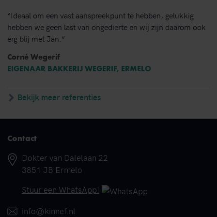
“Ideaal om een vast aanspreekpunt te hebben, gelukkig
hebben we geen last van ongedierte en wij zijn daarom ook
erg blij met Jan.”
Corné Wegerif
EIGENAAR BAKKERIJ WEGERIF, ERMELO
Bekijk meer referenties
Contact
Adres
Dokter van Dalelaan 22
3851 JB Ermelo
Telefoonnummer
Stuur een WhatsApp!
E-mail
info@kinnef.nl