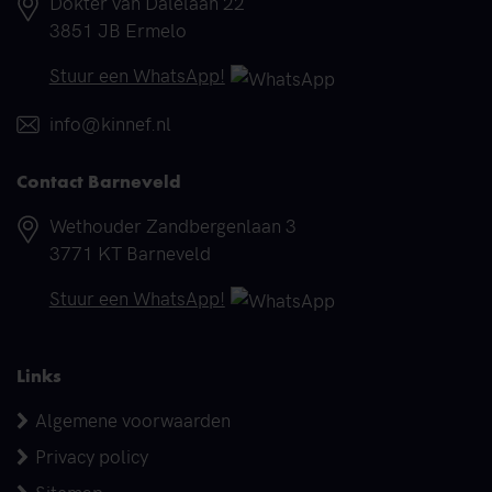
Adres
Dokter van Dalelaan 22
3851 JB Ermelo
Telefoonnummer
Stuur een WhatsApp!
E-mail
info@kinnef.nl
Contact Barneveld
Adres
Wethouder Zandbergenlaan 3
3771 KT Barneveld
Telefoonnummer
Stuur een WhatsApp!
Links
Algemene voorwaarden
Privacy policy
Sitemap