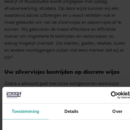
bedrijf of thuissituatie wordt omgegaan met opslag,
afvalverwerking, etcetera. Op deze wijze kunnen wij een
waardevol advies uitbrengen en u exact vertellen wat er
moet gebeuren om van de zilvervisjes en papiervisjes af te
komen. Wij gebruiken de meest effectieve en efficiënte
manier om ongedierte te bestrijden en veroorzaken zo
weinig mogelijk overlast. Uw klanten, gasten, relaties, buren
en andere voorbijgangers zullen niet eens merken dat wij er
zijn!
Uw zilvervisjes bestrijden op discrete wijze
Zodra u akkoord gaat met onze voorgenomen werkwijze
spuiten wij gif in naden en kieren van uw woning of
bedrijfspand. Dit middel werkt 4 tot 6 weken, waarna wij
nogmaals langskomen om te spuiten. Daarna bent u van de
zilvervisjes en/of papiervisjes af. U kunt ons 24 uur per dag,
Toestemming
Details
Over
7 dagen per week bereiken. Heeft u urgentie? Dan kunnen
wij binnen 4 uur bij u langs komen. Wij werken altijd