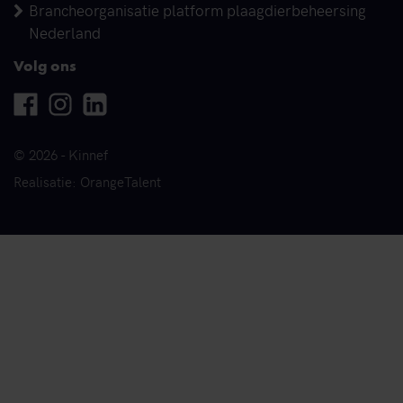
Brancheorganisatie platform plaagdierbeheersing
Nederland
Volg ons
Facebook
Instagram
Linkedin
© 2026 - Kinnef
Realisatie: OrangeTalent