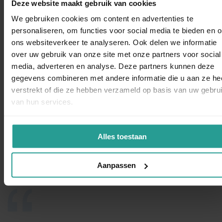
discreet en zorgen dat de bron van het probleem wordt
Deze website maakt gebruik van cookies
aangepakt, om herhaling te voorkomen. Neem
contact
op
We gebruiken cookies om content en advertenties te
met Kinnef voor ieder probleem met ongedierte. Wég met
personaliseren, om functies voor social media te bieden en 
die zilvervisjes!
ons websiteverkeer te analyseren. Ook delen we informatie
over uw gebruik van onze site met onze partners voor social
WhatsAp
media, adverteren en analyse. Deze partners kunnen deze
gegevens combineren met andere informatie die u aan ze he
STUUR EEN WHATSAPP!
verstrekt of die ze hebben verzameld op basis van uw gebru
van hun services.
NEEM CONTACT MET ONS OP
Binnen 1 werkdag antwoord
Alles toestaan
Dit zeggen opdrachtgevers over Kinnef
Aanpassen