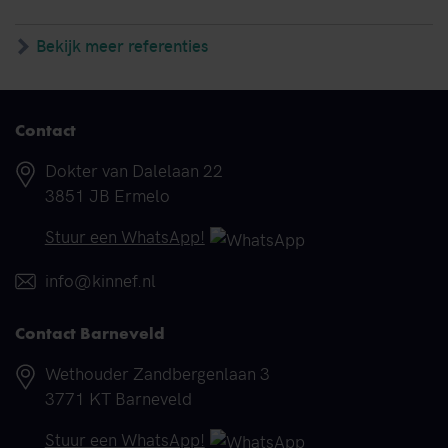
Bekijk meer referenties
Contact
Adres
Dokter van Dalelaan 22
3851 JB Ermelo
Telefoonnummer
Stuur een WhatsApp!
E-mail
info@kinnef.nl
Contact Barneveld
Adres
Wethouder Zandbergenlaan 3
3771 KT Barneveld
Telefoonnummer
Stuur een WhatsApp!